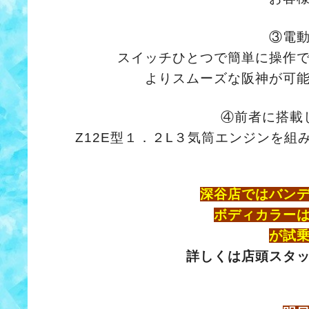
③電
スイッチひとつで簡単に操作
よりスムーズな阪神が可能
④前者に搭載
Z12E型１．２L３気筒エンジンを
深谷店ではバン
ボディカラー
が試
詳しくは店頭スタ