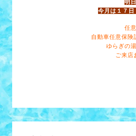
明
今月は１７日
任
自動車任意保険
ゆらぎの
ご来店