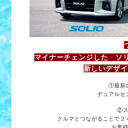
マイナーチェンジした ソ
新しいデザイ
①最新
デュアルセ
②
クルマとつながることで２
お客