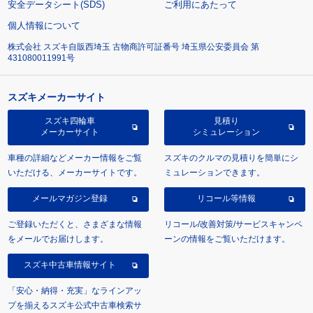
安全データシート(SDS)
ご利用にあたって
個人情報について
株式会社 スズキ自販西埼玉 古物商許可証番号 埼玉県公安委員会 第
431080011991号
スズキメーカーサイト
スズキ四輪車
見積り
メーカーサイト
シミュレーション
車種の詳細などメーカー情報をご覧
スズキのクルマの見積りを簡単にシ
いただける、メーカーサイトです。
ミュレーションできます。
メールマガジン登録
リコール等情報
ご登録いただくと、さまざまな情報
リコール/改善対策/サービスキャンペ
をメールでお届けします。
ーンの情報をご覧いただけます。
スズキ中古車情報サイト
「安心・納得・充実」なラインアッ
プを揃えるスズキ公式中古車検索サ