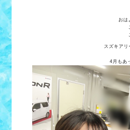
おは
スズキアリ
4月もあ