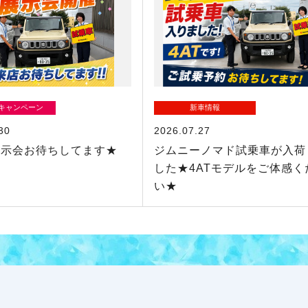
/キャンペーン
新車情報
30
2026.07.27
展示会お待ちしてます★
ジムニーノマド試乗車が入荷
した★4ATモデルをご体感く
い★