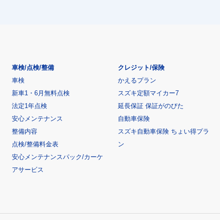
車検/点検/整備
クレジット/保険
車検
かえるプラン
新車1・6月無料点検
スズキ定額マイカー7
法定1年点検
延長保証 保証がのびた
安心メンテナンス
自動車保険
整備内容
スズキ自動車保険 ちょい得プラ
点検/整備料金表
ン
安心メンテナンスパック/カーケ
アサービス