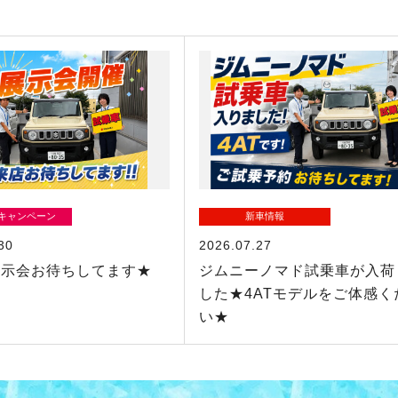
/キャンペーン
新車情報
30
2026.07.27
展示会お待ちしてます★
ジムニーノマド試乗車が入荷
した★4ATモデルをご体感く
い★