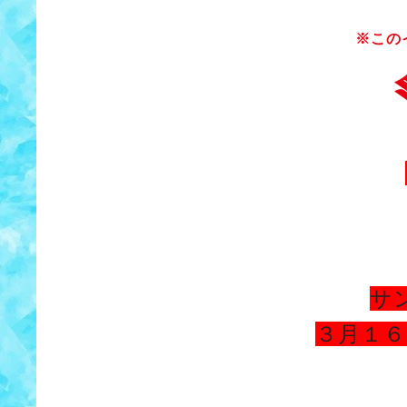
※この
サ
３月１６