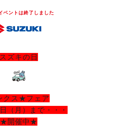
イベントは終了しました
スズキの日
ンクス★フェア
日（月）まで・・・
★開催中★