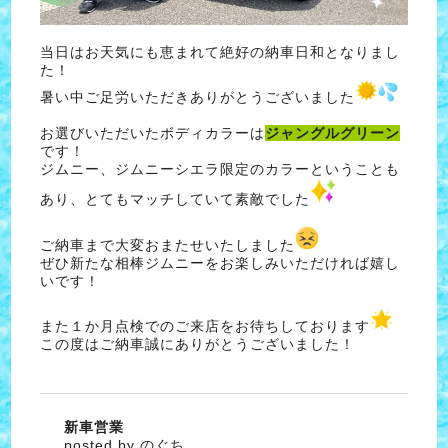
当日はお天気にも恵まれて絶好の納車日和となりまし
た！
暑い中ご足労いただきありがとうございました
お選びいただいたボディカラーは
ジャングルグリーン
です！
ジムニー、ジムニーシエラ限定のカラーということも
あり、とてもマッチしていて素敵でした
ご納車まで大変おまたせいたしました
ぜひ新たな相棒ジムニーをお楽しみいただければ嬉し
いです！
また１か月点検でのご来店をお待ちしております
この度はご納車誠にありがとうございました！
新車営業
posted by のぐち