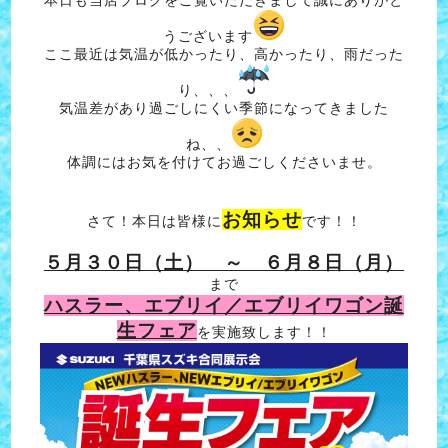
うございます
ここ最近は気温が低かったり、高かったり、雨だった
り、、、
気温差があり過ごしにくい季節になってきました
ね、、
体調にはお気を付けてお過ごしくださいませ。
お知らせ
さて！本日は皆様に
です！！
５月３０日（土） ～ ６月８日（月）
まで
ハスラー、エブリイ／エブリイワゴン誕
生フェア
を実施致します！！