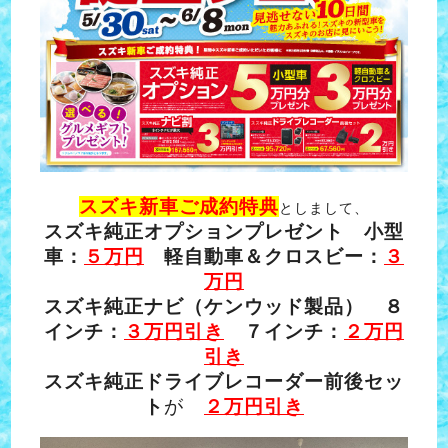
スズキ新車ご成約特典
としまして、
スズキ純正オプションプレゼント 小型
車：
５万円
軽自動車＆クロスビー：
３
万円
スズキ純正ナビ（ケンウッド製品） ８
インチ：
３万円引き
７インチ：
２万円
引き
スズキ純正ドライブレコーダー前後セッ
ト
が
２万円引き