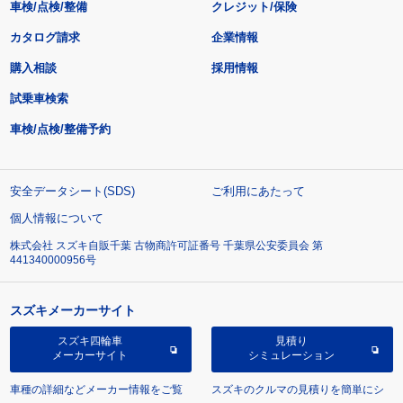
車検/点検/整備
クレジット/保険
カタログ請求
企業情報
購入相談
採用情報
試乗車検索
車検/点検/整備予約
安全データシート(SDS)
ご利用にあたって
個人情報について
株式会社 スズキ自販千葉 古物商許可証番号 千葉県公安委員会 第
441340000956号
スズキメーカーサイト
スズキ四輪車
見積り
メーカーサイト
シミュレーション
車種の詳細などメーカー情報をご覧
スズキのクルマの見積りを簡単にシ