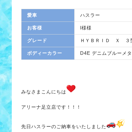
愛車
ハスラー
お客様
I様様
グレード
ＨＹＢＲＩＤ Ｘ ３
ボディーカラー
D4E デニムブルーメ
みなさまこんにちは
アリーナ足立店です！！！
先日ハスラーのご納車をいたしました