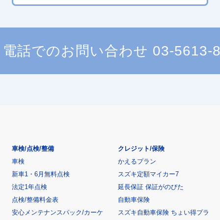
電話でのお問い合わせ
03-5613-
車検/点検/整備
クレジット/保険
車検
かえるプラン
新車1・6月無料点検
スズキ定額マイカー7
法定1年点検
延長保証 保証がのびた
点検/整備料金表
自動車保険
安心メンテナンスパック/カーケ
スズキ自動車保険 ちょい得プラ