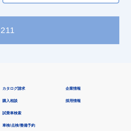
8211
カタログ請求
企業情報
購入相談
採用情報
試乗車検索
車検/点検/整備予約