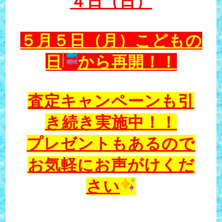
４日（日）
５月５日（月）こどもの
日
から再開！！
査定キャンペーンも引
き続き実施中！！
プレゼントもあるので
お気軽にお声がけくだ
さい