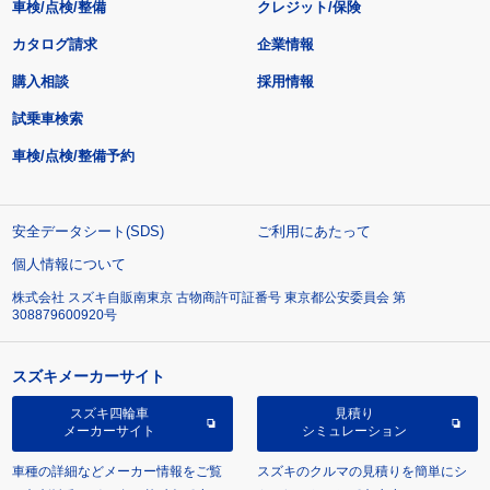
車検/点検/整備
クレジット/保険
カタログ請求
企業情報
購入相談
採用情報
試乗車検索
車検/点検/整備予約
安全データシート(SDS)
ご利用にあたって
個人情報について
株式会社 スズキ自販南東京 古物商許可証番号 東京都公安委員会 第
308879600920号
スズキメーカーサイト
スズキ四輪車
見積り
メーカーサイト
シミュレーション
車種の詳細などメーカー情報をご覧
スズキのクルマの見積りを簡単にシ