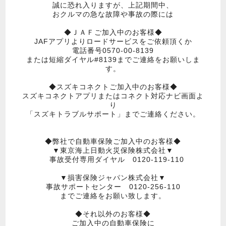
誠に恐れ入りますが、上記期間中、
おクルマの急な故障や事故の際には
◆ＪＡＦご加入中のお客様◆
JAFアプリよりロードサービスをご依頼頂くか
電話番号0570‐00‐8139
または短縮ダイヤル#8139までご連絡をお願いしま
す。
◆スズキコネクトご加入中のお客様◆
スズキコネクトアプリまたはコネクト対応ナビ画面よ
り
「スズキトラブルサポート」までご連絡ください。
◆弊社で自動車保険ご加入中のお客様◆
▼東京海上日動火災保険株式会社▼
事故受付専用ダイヤル 0120-119-110
▼損害保険ジャパン株式会社▼
事故サポートセンター 0120-256-110
までご連絡をお願い致します。
◆それ以外のお客様◆
ご加入中の自動車保険に