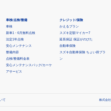
車検/点検/整備
クレジット/保険
車検
かえるプラン
新車1・6月無料点検
スズキ定額マイカー7
法定1年点検
延長保証 保証がのびた
安心メンテナンス
自動車保険
整備内容
スズキ自動車保険 ちょい得プラ
点検/整備料金表
ン
安心メンテナンスパック/カーケ
アサービス
いて
株式会社