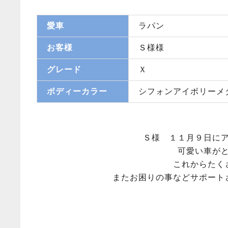
愛車
ラパン
お客様
Ｓ様様
グレード
Ｘ
ボディーカラー
シフォンアイボリーメ
Ｓ様 １１月９日に
可愛い車が
これからたく
またお困りの事などサポート