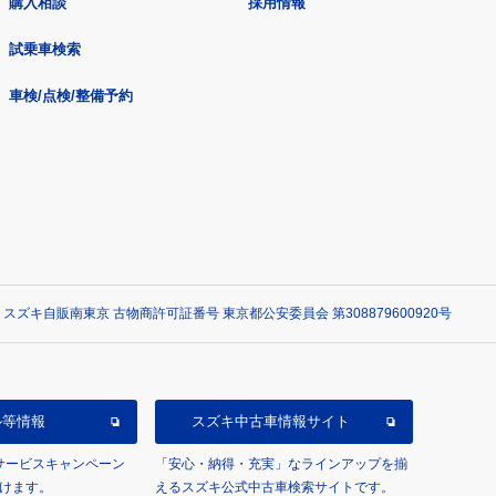
購入相談
採用情報
試乗車検索
車検/点検/整備予約
 スズキ自販南東京 古物商許可証番号 東京都公安委員会 第308879600920号
ル等情報
スズキ中古車情報サイト
/サービスキャンペーン
「安心・納得・充実」なラインアップを揃
けます。
えるスズキ公式中古車検索サイトです。