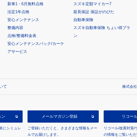
新車1・6月無料点検
スズキ定額マイカー7
法定1年点検
延長保証 保証がのびた
安心メンテナンス
自動車保険
整備内容
スズキ自動車保険 ちょい得プラ
点検/整備料金表
ン
安心メンテナンスパック/カーケ
アサービス
いて
株式会社
ョン
メールマガジン登録
リコー
単にシミュレ
ご登録いただくと、さまざまな情報をメー
リコール/改善対策
ルでお届けします。
の情報をご覧いただ