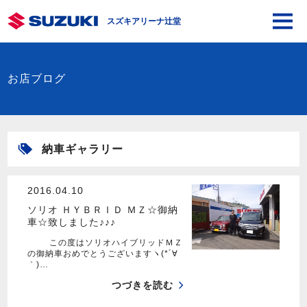
スズキアリーナ辻堂
お店ブログ
納車ギャラリー
2016.04.10
ソリオ ＨＹＢＲＩＤ ＭＺ☆御納
車☆致しました♪♪♪
この度はソリオハイブリッドＭＺ
の御納車おめでとうございますヽ(*´∀
｀)…
つづきを読む