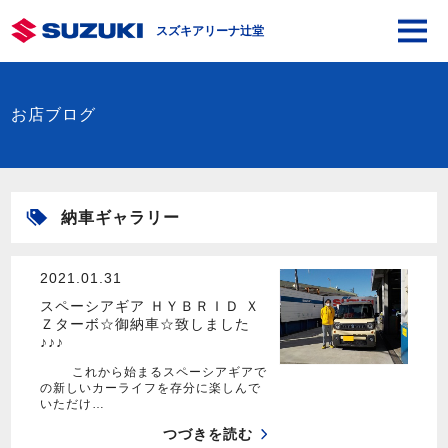
スズキアリーナ辻堂
お店ブログ
納車ギャラリー
2021.01.31
スペーシアギア ＨＹＢＲＩＤ Ｘ
Ｚターボ☆御納車☆致しました
♪♪♪
これから始まるスペーシアギアで
の新しいカーライフを存分に楽しんで
いただけ…
つづきを読む