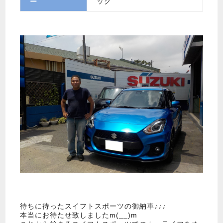
ック
ー
待ちに待ったスイフトスポーツの御納車♪♪♪
本当にお待たせ致しましたm(__)m