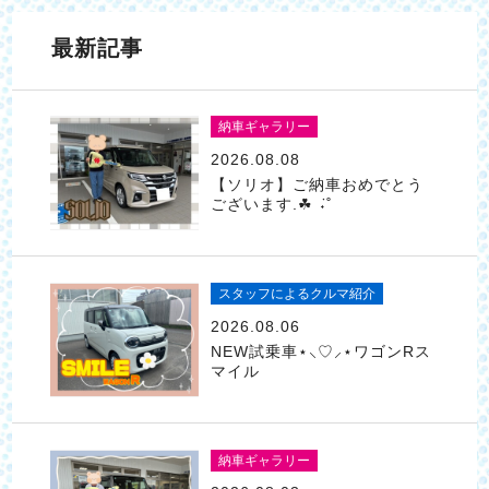
最新記事
納車ギャラリー
2026.08.08
【ソリオ】ご納車おめでとう
ございます.☘︎ ݁˖˚
スタッフによるクルマ紹介
2026.08.06
NEW試乗車⋆⸜♡⸝‍⋆ワゴンRス
マイル
納車ギャラリー