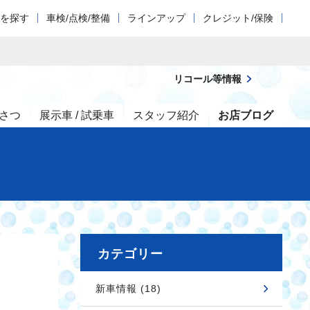
車を探す
車検/点検/整備
ラインアップ
クレジット/保険
リコール等情報
さつ
展示車 / 試乗車
スタッフ紹介
お店ブログ
カテゴリー
新車情報 (18)