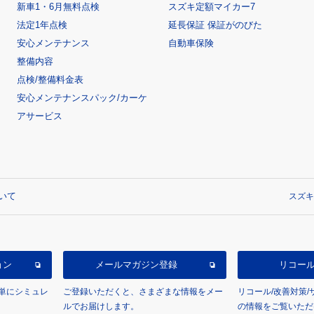
新車1・6月無料点検
スズキ定額マイカー7
法定1年点検
延長保証 保証がのびた
安心メンテナンス
自動車保険
整備内容
点検/整備料金表
安心メンテナンスパック/カーケ
アサービス
いて
スズキ
ョン
メールマガジン登録
リコー
単にシミュレ
ご登録いただくと、さまざまな情報をメー
リコール/改善対策
ルでお届けします。
の情報をご覧いただ