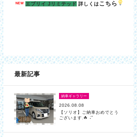
こちら
ᴺᴱᵂ
エブリイ Jリミテッド
詳しくは
最新記事
納車ギャラリー
2026.08.08
【ソリオ】ご納車おめでとう
ございます.☘︎ ݁˖˚