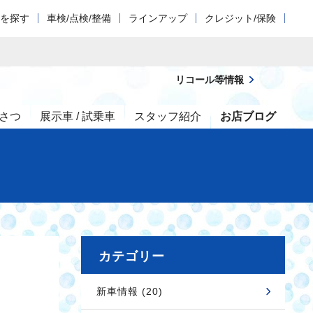
車を探す
車検/点検/整備
ラインアップ
クレジット/保険
リコール等情報
さつ
展示車 / 試乗車
スタッフ紹介
お店ブログ
カテゴリー
新車情報 (20)