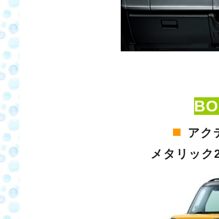
BO
■
アク
メタリック