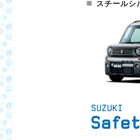
■
スチールシ