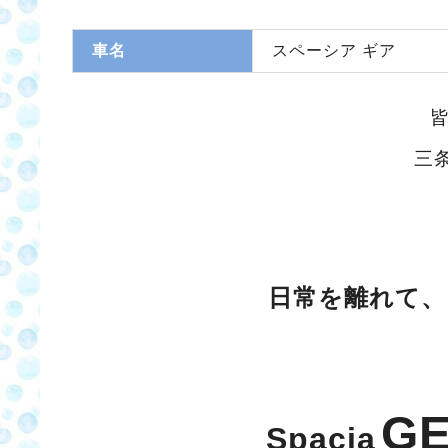
車名
スペーシア ギア
三
日常を離れて、
G
Spacia