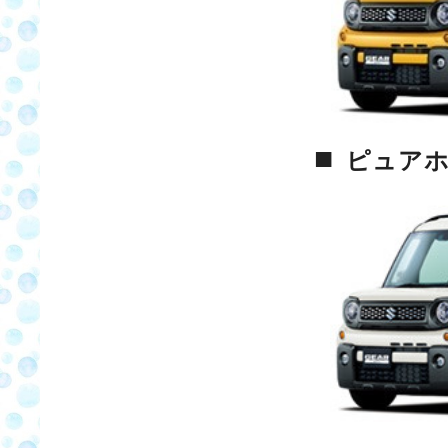
■
ピュアホ