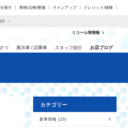
車を探す
車検/点検/整備
ラインアップ
クレジット/保険
紹介 ～
リコール等情報
さつ
展示車 / 試乗車
スタッフ紹介
お店ブログ
カテゴリー
新車情報 (23)