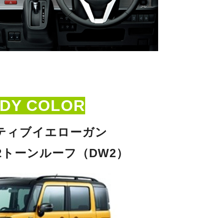
DY COLOR
ティブイエローガン
2トーンルーフ
（DW2）