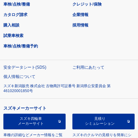
車検/点検/整備
クレジット/保険
カタログ請求
企業情報
購入相談
採用情報
試乗車検索
車検/点検/整備予約
安全データシート(SDS)
ご利用にあたって
個人情報について
スズキ新潟販売 株式会社 古物商許可証番号 新潟県公安委員会 第
461020001850号
スズキメーカーサイト
スズキ四輪車
見積り
メーカーサイト
シミュレーション
車種の詳細などメーカー情報をご覧
スズキのクルマの見積りを簡単にシ