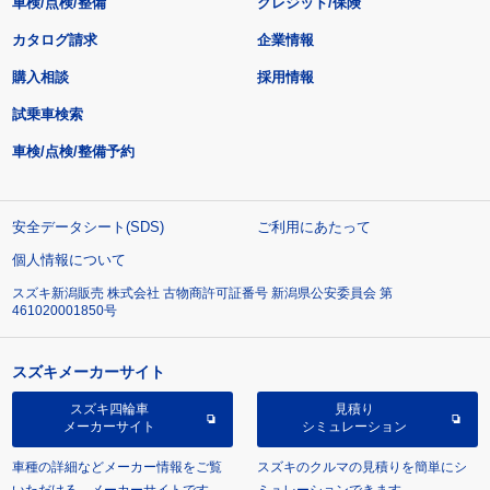
車検/点検/整備
クレジット/保険
カタログ請求
企業情報
購入相談
採用情報
試乗車検索
車検/点検/整備予約
安全データシート(SDS)
ご利用にあたって
個人情報について
スズキ新潟販売 株式会社 古物商許可証番号 新潟県公安委員会 第
461020001850号
スズキメーカーサイト
スズキ四輪車
見積り
メーカーサイト
シミュレーション
車種の詳細などメーカー情報をご覧
スズキのクルマの見積りを簡単にシ
いただける、メーカーサイトです。
ミュレーションできます。