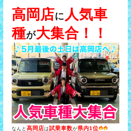
高岡店
人気車
に
種
大集合
！！
が
高岡店
試乗車数
県内1位
なんと
は
が