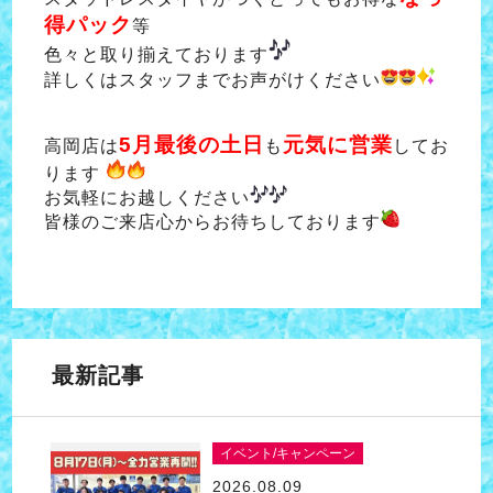
得パック
等
色々と取り揃えております
詳しくはスタッフまでお声がけください
5月最後の土日
元気に営業
高岡店は
も
してお
ります
お気軽にお越しください
皆様のご来店心からお待ちしております
最新記事
イベント/キャンペーン
2026.08.09