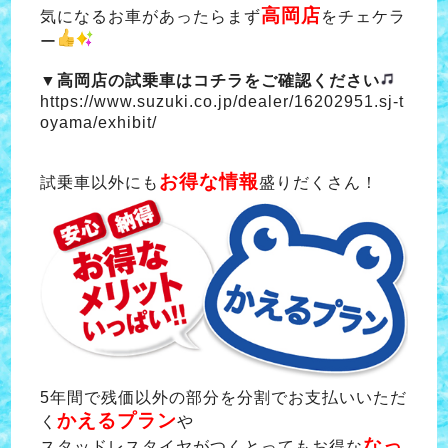
高岡店
気になるお車があったらまず
をチェケラ
ー
▼高岡店の試乗車はコチラをご確認ください
https://www.suzuki.co.jp/dealer/16202951.sj-t
oyama/exhibit/
お得な情報
試乗車以外にも
盛りだくさん！
5年間で残価以外の部分を分割でお支払いいただ
かえるプラン
く
や
なっ
スタッドレスタイヤがつくとってもお得な