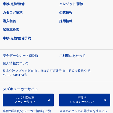
車検/点検/整備
クレジット/保険
カタログ請求
企業情報
購入相談
採用情報
試乗車検索
車検/点検/整備予約
安全データシート(SDS)
ご利用にあたって
個人情報について
株式会社 スズキ自販富山 古物商許可証番号 富山県公安委員会 第
501120008123号
スズキメーカーサイト
スズキ四輪車
見積り
メーカーサイト
シミュレーション
車種の詳細などメーカー情報をご覧
スズキのクルマの見積りを簡単にシ