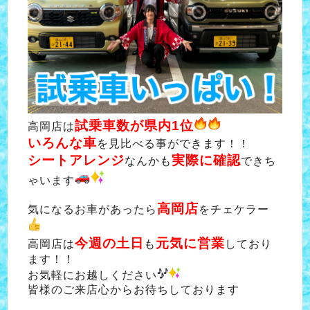
試乗車数が県内1位
高岡店は
いろんな車
を見比べる事ができます！！
シートアレンジ
実際に確認
なんかも
できち
ゃいます
高岡店
気になるお車があったら
をチェケラー
今週の土日
元気に営業
高岡店は
も
しており
ます！！
お気軽にお越しください
皆様のご来店心からお待ちしております