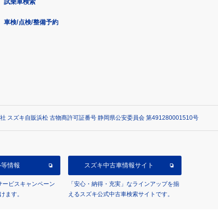
試乗車検索
車検/点検/整備予約
社 スズキ自販浜松 古物商許可証番号 静岡県公安委員会 第491280001510号
ル等情報
スズキ中古車情報サイト
/サービスキャンペーン
「安心・納得・充実」なラインアップを揃
けます。
えるスズキ公式中古車検索サイトです。