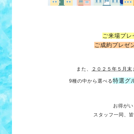
ご来場プレ
ご成約プレゼ
また、
２０２５年５月末
特選グ
9種の中から選べる
お得がい
スタッフ一同、皆