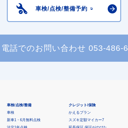
車検/点検/
整備予約
電話でのお問い合わせ
053-486-
車検/点検/整備
クレジット/保険
車検
かえるプラン
新車1・6月無料点検
スズキ定額マイカー7
法定1年点検
延長保証 保証がのびた