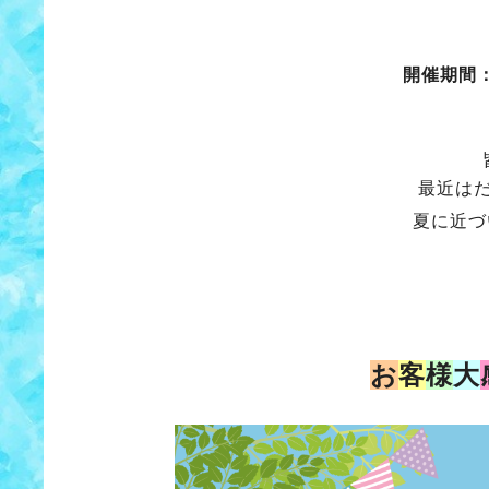
開催期間：20
最近は
夏に近づ
お
客
様
大