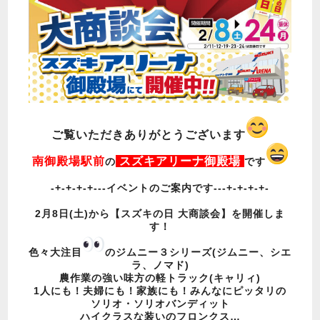
ご覧いただきありがとうございます
南御殿場駅前
スズキアリーナ御殿場
の
です
-+-+-+-+---イベントのご案内です---+-+-+-+-
2月8日(土)から【スズキの日 大商談会】を開催しま
す！
色々大注目
のジムニー３シリーズ(ジムニー、シエ
ラ、ノマド)
農作業の強い味方の軽トラック(キャリィ)
1人にも！夫婦にも！家族にも！みんなにピッタリの
ソリオ・ソリオバンディット
ハイクラスな装いのフロンクス…