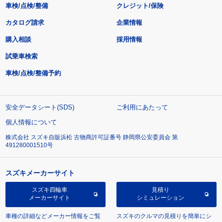
車検/点検/整備
クレジット/保険
カタログ請求
企業情報
購入相談
採用情報
試乗車検索
車検/点検/整備予約
安全データシート(SDS)
ご利用にあたって
個人情報について
株式会社 スズキ自販浜松 古物商許可証番号 静岡県公安委員会 第
491280001510号
スズキメーカーサイト
スズキ四輪車
見積り
メーカーサイト
シミュレーション
車種の詳細などメーカー情報をご覧
スズキのクルマの見積りを簡単にシ