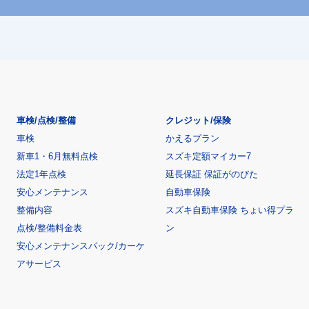
車検/点検/整備
クレジット/保険
車検
かえるプラン
新車1・6月無料点検
スズキ定額マイカー7
法定1年点検
延長保証 保証がのびた
安心メンテナンス
自動車保険
整備内容
スズキ自動車保険 ちょい得プラ
点検/整備料金表
ン
安心メンテナンスパック/カーケ
アサービス