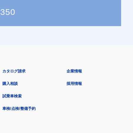
3350
カタログ請求
企業情報
購入相談
採用情報
試乗車検索
車検/点検/整備予約