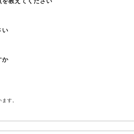
点を教えてください
さい
すか
います。