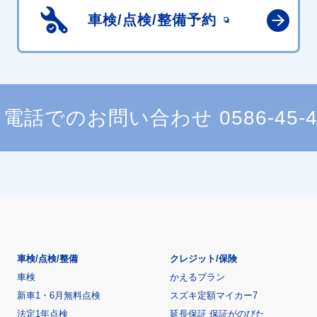
車検/点検/
整備予約
電話でのお問い合わせ
0586-45-
車検/点検/整備
クレジット/保険
車検
かえるプラン
新車1・6月無料点検
スズキ定額マイカー7
法定1年点検
延長保証 保証がのびた