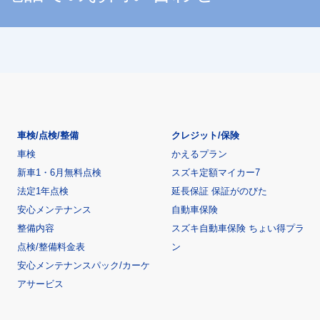
車検/点検/整備
クレジット/保険
車検
かえるプラン
新車1・6月無料点検
スズキ定額マイカー7
法定1年点検
延長保証 保証がのびた
安心メンテナンス
自動車保険
整備内容
スズキ自動車保険 ちょい得プラ
点検/整備料金表
ン
安心メンテナンスパック/カーケ
アサービス