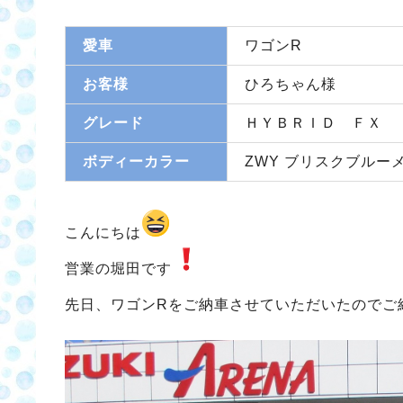
愛車
ワゴンR
お客様
ひろちゃん様
グレード
ＨＹＢＲＩＤ ＦＸ
ボディーカラー
ZWY ブリスクブルー
こんにちは
営業の堀田です
先日、ワゴンRをご納車させていただいたのでご