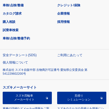
車検/点検/整備
クレジット/保険
カタログ請求
企業情報
購入相談
採用情報
試乗車検索
車検/点検/整備予約
安全データシート(SDS)
ご利用にあたって
個人情報について
株式会社 スズキ自販中部 古物商許可証番号 愛知県公安委員会 第
541229602200号
スズキメーカーサイト
スズキ四輪車
見積り
メーカーサイト
シミュレーション
車種の詳細などメーカー情報をご覧
スズキのクルマの見積りを簡単にシ