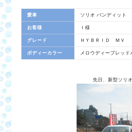
愛車
ソリオ バンディット
お客様
Ｉ様
グレード
ＨＹＢＲＩＤ ＭＶ
ボディーカラー
メロウディープレッド
先日、新型ソリ