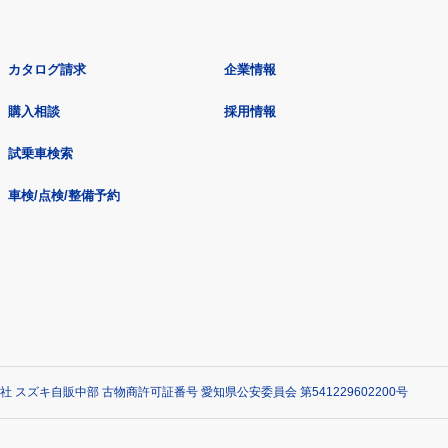
カタログ請求
企業情報
購入相談
採用情報
試乗車検索
車検/点検/整備予約
社 スズキ自販中部 古物商許可証番号 愛知県公安委員会 第541229602200号