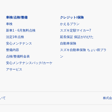
車検/点検/整備
クレジット/保険
車検
かえるプラン
新車1・6月無料点検
スズキ定額マイカー7
法定1年点検
延長保証 保証がのびた
安心メンテナンス
自動車保険
整備内容
スズキ自動車保険 ちょい得プラ
点検/整備料金表
ン
安心メンテナンスパック/カーケ
アサービス
いて
株式会