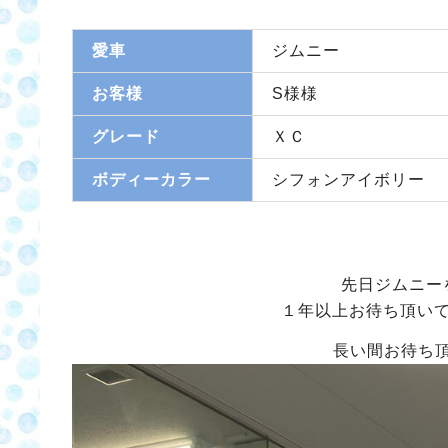
愛車
ジムニー
お客様
S様様
グレード
ＸＣ
ボディーカラー
シフォンアイボリー
先日ジムニー
１年以上お待ち頂い
長い間お待ち