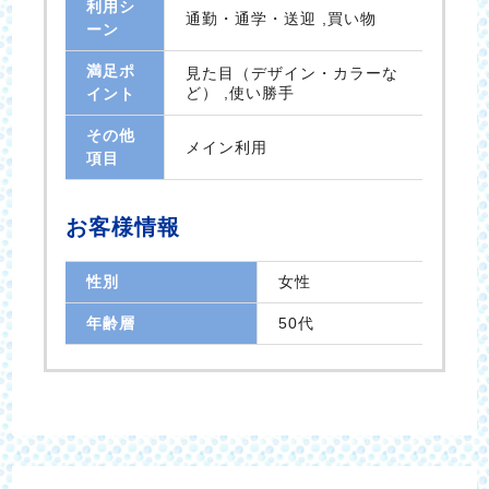
利用シ
通勤・通学・送迎 ,買い物
ーン
満足ポ
見た目（デザイン・カラーな
ど） ,使い勝手
イント
その他
メイン利用
項目
お客様情報
性別
女性
年齢層
50代