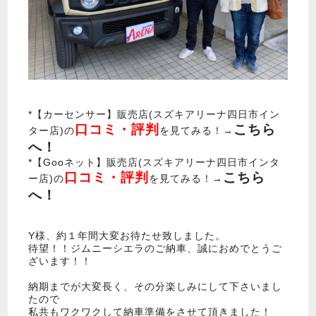
*【カーセンサー】販売店(スズキアリーナ四日市イン
口コミ・評判
こちら
ター店)の
を見てみる！→
へ！
*【Gooネット】販売店(スズキアリーナ四日市インタ
口コミ・評判
こちら
ー店)の
を見てみる！→
へ！
Y様、約１年間大変お待たせ致しました。
待望！！ジムニーシエラのご納車、誠におめでとうご
ざいます！！
納期までが大変長く、その分楽しみにして下さいまし
たので
私共もワクワクして納車準備をさせて頂きました！