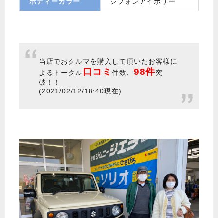
ボディーカラー
シフォンアイボリー
当店でおクルマを購入して頂いたお客様に
口コミ
98件
よるトータル
件数、
突
破！！
(2021/02/12/18:40現在)