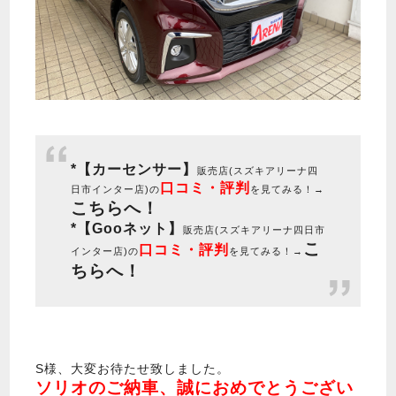
*【カーセンサー】
販売店(スズキアリーナ四
口コミ・評判
日市インター店)の
を見てみる！→
こちらへ！
*【Gooネット】
販売店(スズキアリーナ四日市
こ
口コミ・評判
インター店)の
を見てみる！→
ちらへ！
S様、大変お待たせ致しました。
ソリオのご納車、誠におめでとうござい