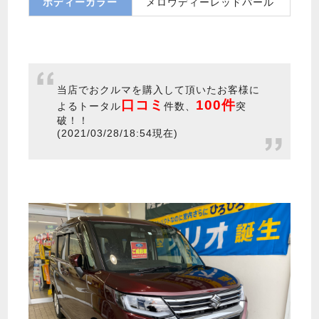
ボディーカラー
メロウディーレッドパール
当店でおクルマを購入して頂いたお客様に
口コミ
100件
よるトータル
件数、
突
破！！
(2021/03/28/18:54現在)