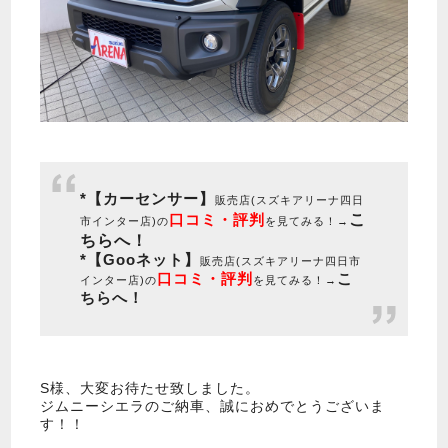
*【カーセンサー】
販売店(スズキアリーナ四日
こ
口コミ・評判
市インター店)の
を見てみる！→
ちらへ！
*【Gooネット】
販売店(スズキアリーナ四日市
口コミ・評判
こ
インター店)の
を見てみる！→
ちらへ！
S様、大変お待たせ致しました。
ジムニーシエラのご納車、誠におめでとうございま
す！！