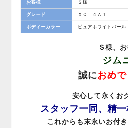
お客様
Ｓ様
グレード
ＸＣ ４ＡＴ
ボディーカラー
ピュアホワイトパール
Ｓ様、お
ジム
誠に
おめで
安心して永くお
スタッフ一同、精一
これからも末永いお付き