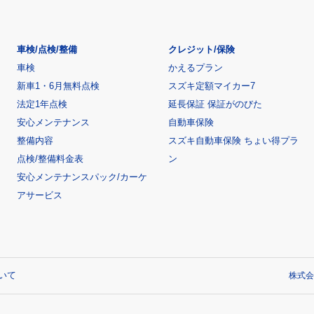
車検/点検/整備
クレジット/保険
車検
かえるプラン
新車1・6月無料点検
スズキ定額マイカー7
法定1年点検
延長保証 保証がのびた
安心メンテナンス
自動車保険
整備内容
スズキ自動車保険 ちょい得プラ
点検/整備料金表
ン
安心メンテナンスパック/カーケ
アサービス
いて
株式会