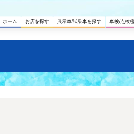
ホーム
お店を探す
展示車/試乗車を探す
車検/点検/
。