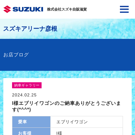
株式会社スズキ自販滋賀
スズキアリーナ彦根
お店ブログ
納車ギャラリー
2024.02.25
I様エブリイワゴンのご納車ありがとうございま
す(*^^*)
愛車
エブリイワゴン
お客様
I様