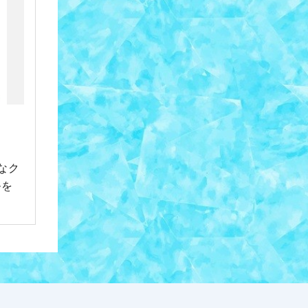
なク
ルを