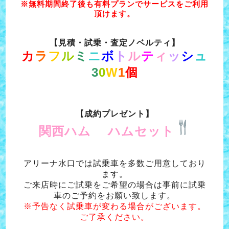
※無料期間終了後も有料プランでサービスをご利用
頂けます。
【見積・試乗・査定ノベルティ】
カ
ラ
フ
ル
ミ
ニ
ボ
ト
ル
テ
ィ
ッ
シ
ュ
3
0
W
1
個
【成約プレゼント】
関西ハム ハムセット
アリーナ水口では試乗車を多数ご用意しており
ます。
ご来店時にご試乗をご希望の場合は事前に試乗
車のご予約をお願い致します。
※予告なく試乗車が変わる場合がございます。
ご了承ください。