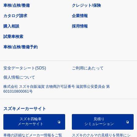
車検/点検/整備
クレジット/保険
カタログ請求
企業情報
購入相談
採用情報
試乗車検索
車検/点検/整備予約
安全データシート(SDS)
ご利用にあたって
個人情報について
株式会社 スズキ自販滋賀 古物商許可証番号 滋賀県公安委員会 第
601010800061号
スズキメーカーサイト
スズキ四輪車
見積り
メーカーサイト
シミュレーション
車種の詳細などメーカー情報をご覧
スズキのクルマの見積りを簡単にシ