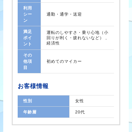
利用
シー
通勤・通学・送迎
ン
満足
運転のしやすさ・乗り心地（小
ポイ
回りが利く・疲れないなど） ,
経済性
ント
その
他項
初めてのマイカー
目
お客様情報
性別
女性
年齢層
20代