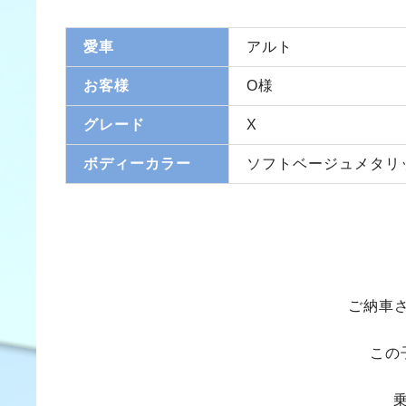
愛車
アルト
お客様
O様
グレード
X
ボディーカラー
ソフトベージュメタリ
ご納車
この