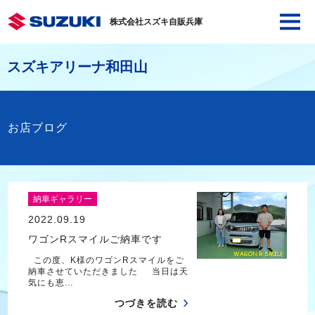
株式会社スズキ自販兵庫
スズキアリーナ和田山
お店ブログ
納車ギャラリー
2022.09.19
ワゴンRスマイルご納車です
この度、K様のワゴンRスマイルをご
納車させていただきました 当日は天
気にも恵…
つづきを読む