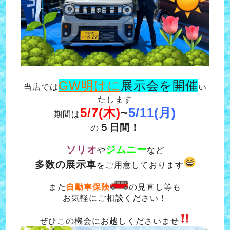
GW明けに
展示会を開催
当店では
い
たします
5/7(木)
~
5/11(月)
期間は
５日間！
の
ソリオ
ジムニー
や
など
多数の展示車
をご用意しております
また
自動車保険
の見直し等も
お気軽にご相談ください！
ぜひこの機会にお越しくださいませ