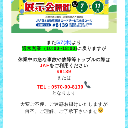
また
5/7(木)
より
通常営業（10:00~18:00)
に戻りますが
休業中の急な事故や故障等トラブルの際は
JAF
をご利用ください
#8139
または
TEL：0570-00-8139
となります
大変ご不便、ご迷惑お掛けいたしますが
何卒、ご理解、ご了承下さいませ