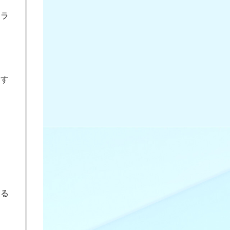
りラ
やす
れる