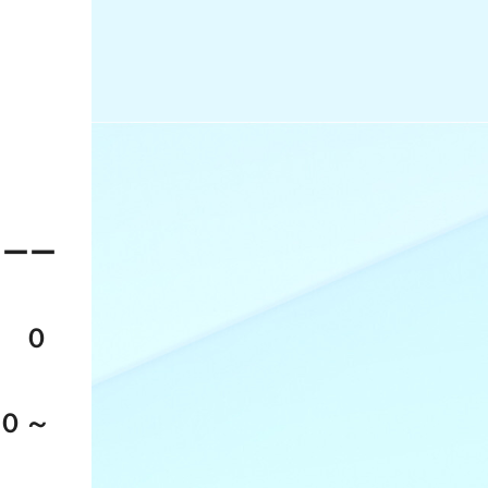
ーーー
 ０
０～