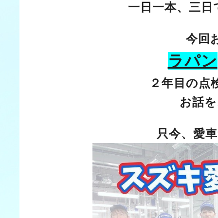
一日一本、三日
今回
ラパン
２年目の点
お話を
只今、愛車